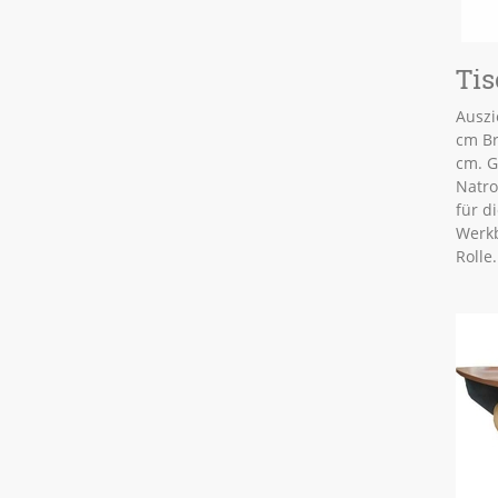
Tis
Auszi
cm Br
cm. G
Natro
für d
Werkb
Rolle.