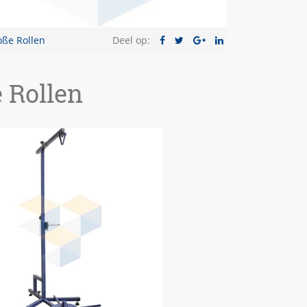
oße Rollen
Deel op:
e Rollen