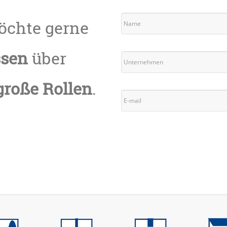
möchte gerne
ssen
über
große Rollen
.