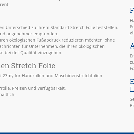
rent.
F
Fü
Pu
n Unterschied zu ihrem Standard Stretch Folie feststellen.
gi
er und angenehmer empfunden.
ihren ökologischen Fußabdruck reduzieren möchten, ohne
A
chrichten für Unternehmen, die ihren ökologischen
 bei der Qualität einzugehen.
Er
zu
en Stretch Folie
F
und 23my für Handrollen und Maschinenstretchfolien
E
L
rolle, Preisen und Verfügbarkeit.
ältlich.
Se
B