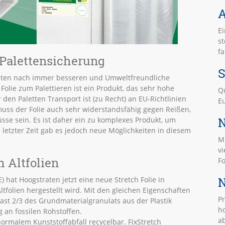
A
E
st
fa
 Palettensicherung
S
traten nach immer besseren und Umweltfreundliche
Folie zum Palettieren ist ein Produkt, das sehr hohe
Qu
den Paletten Transport ist (zu Recht) an EU-Richtlinien
Eu
s der Folie auch sehr widerstandsfähig gegen Reißen,
N
sse sein. Es ist daher ein zu komplexes Produkt, um
n letzter Zeit gab es jedoch neue Möglichkeiten in diesem
Mi
vi
m Altfolien
F
N
 hat Hoogstraten jetzt eine neue Stretch Folie in
ltfolien hergestellt wird. Mit den gleichen Eigenschaften
P
fast 2/3 des Grundmaterialgranulats aus der Plastik
ho
 an fossilen Rohstoffen.
ab
normalem Kunststoffabfall recycelbar. FixStretch