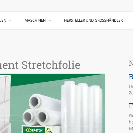
IEN
MASCHINEN
HERSTELLER UND GROSSHÄNDLER
ent Stretchfolie
N
B
U
Z
F
ök
h
Pa