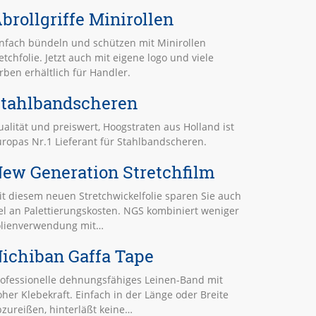
brollgriffe Minirollen
infach bündeln und schützen mit Minirollen
etchfolie. Jetzt auch mit eigene logo und viele
rben erhältlich für Handler.
tahlbandscheren
alität und preiswert, Hoogstraten aus Holland ist
ropas Nr.1 Lieferant für Stahlbandscheren.
ew Generation Stretchfilm
t diesem neuen Stretchwickelfolie sparen Sie auch
el an Palettierungskosten. NGS kombiniert weniger
olienverwendung mit…
ichiban Gaffa Tape
rofessionelle dehnungsfähiges Leinen-Band mit
her Klebekraft. Einfach in der Länge oder Breite
zureißen, hinterläßt keine…