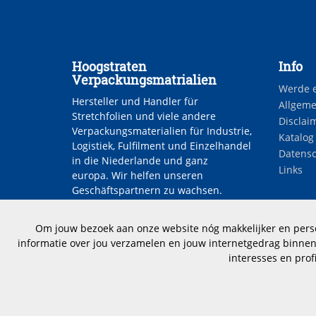
Hoogstraten
Info
Verpackungsmatrialien
Werde 
Hersteller und Handler für
Allgeme
Stretchfolien und viele andere
Disclai
Verpackungsmaterialien für Industrie,
Katalog
Logistiek, Fulfilment und Einzelhandel
Datensc
in die Niederlande und ganz
Links
europa. Wir helfen unseren
Geschäftspartnern zu wachsen.
Jobs
Stellen
Om jouw bezoek aan onze website nóg makkelijker en persoo
informatie over jou verzamelen en jouw internetgedrag binnen 
interesses en prof