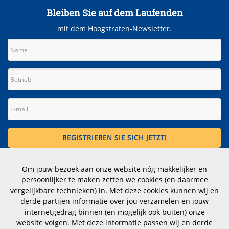
Bleiben Sie auf dem Laufenden
mit dem Hoogstraten-Newsletter.
Kontakt
Om jouw bezoek aan onze website nóg makkelijker en
persoonlijker te maken zetten we cookies (en daarmee
Wittevrouwen 1, 1358 CD Almere
vergelijkbare technieken) in. Met deze cookies kunnen wij en
Niederlande
derde partijen informatie over jou verzamelen en jouw
internetgedrag binnen (en mogelijk ook buiten) onze
Telefonnummer: +31 (0)183 353012
website volgen. Met deze informatie passen wij en derde