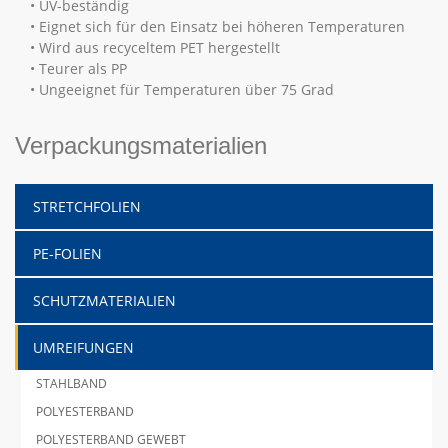
• UV-beständig
• Eignet sich für den Einsatz bei höheren Temperaturen
• Wird aus recyceltem PET hergestellt
• Teurer als PP
• Ungeeignet für Temperaturen über 75 Grad
Verpackungsmaterialien
STRETCHFOLIEN
PE-FOLIEN
SCHUTZMATERIALIEN
UMREIFUNGEN
STAHLBAND
POLYESTERBAND
POLYESTERBAND GEWEBT