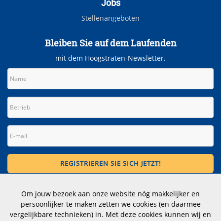
Jobs
Stellenangeboten
Bleiben Sie auf dem Laufenden
mit dem Hoogstraten-Newsletter.
Kontakt
Om jouw bezoek aan onze website nóg makkelijker en
persoonlijker te maken zetten we cookies (en daarmee
Wittevrouwen 1, 1358 CD Almere
vergelijkbare technieken) in. Met deze cookies kunnen wij en