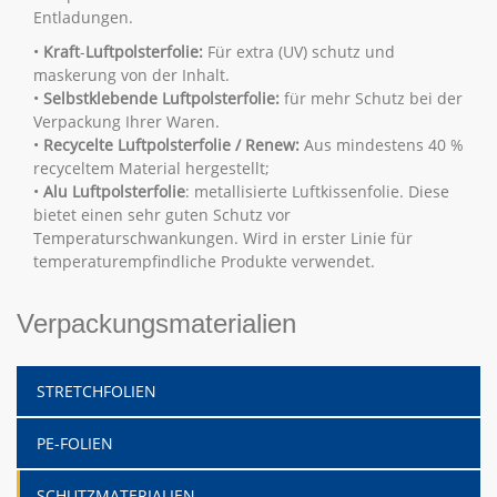
Entladungen.
•
Kraft
-
Luftpolsterfolie:
Für extra (UV) schutz und
maskerung von der Inhalt.
•
Selbstklebende Luftpolsterfolie:
für mehr Schutz bei der
Verpackung Ihrer Waren.
•
Recycelte
Luftpolsterfolie
/ Renew:
Aus mindestens 40 %
recyceltem Material hergestellt;
•
Alu Luftpolsterfolie
: metallisierte Luftkissenfolie. Diese
bietet einen sehr guten Schutz vor
Temperaturschwankungen. Wird in erster Linie für
temperaturempfindliche Produkte verwendet.
Verpackungsmaterialien
STRETCHFOLIEN
PE-FOLIEN
SCHUTZMATERIALIEN