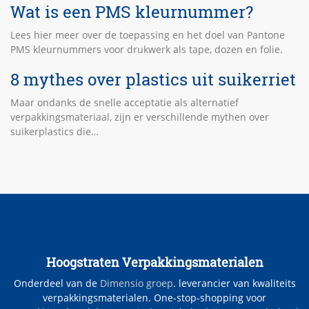
Wat is een PMS kleurnummer?
Lees hier meer over de toepassing en het doel van Pantone
PMS kleurnummers voor drukwerk als tape, dozen en folie.
8 mythes over plastics uit suikerriet
Maar ondanks de snelle acceptatie als alternatief
verpakkingsmateriaal, zijn er verschillende mythen over
suikerplastics die…
Hoogstraten Verpakkingsmaterialen
Onderdeel van de
Dimensio groep
. leverancier van kwaliteits
verpakkingsmaterialen. One-stop-shopping voor