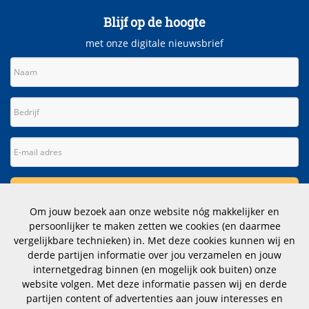
Blijf op de hoogte
met onze digitale nieuwsbrief
Om jouw bezoek aan onze website nóg makkelijker en
persoonlijker te maken zetten we cookies (en daarmee
Contact
vergelijkbare technieken) in. Met deze cookies kunnen wij en
Wittevrouwen 1, 1358 CD Almere
derde partijen informatie over jou verzamelen en jouw
internetgedrag binnen (en mogelijk ook buiten) onze
Telefoonnummer: +31 (0)183 353012
website volgen. Met deze informatie passen wij en derde
KVK nr.: 23070112
partijen content of advertenties aan jouw interesses en