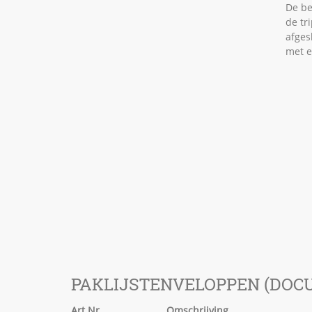
De be
de tr
afges
met e
PAKLIJSTENVELOPPEN (DO
Art.Nr.
Omschrijving