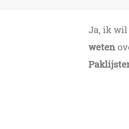
Ja, ik wi
weten
ov
Paklijst