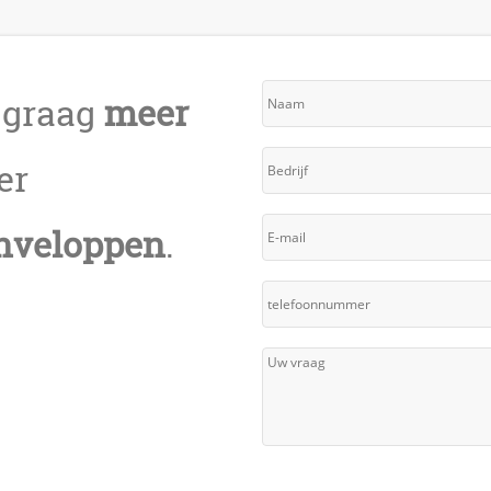
l graag
meer
er
enveloppen
.