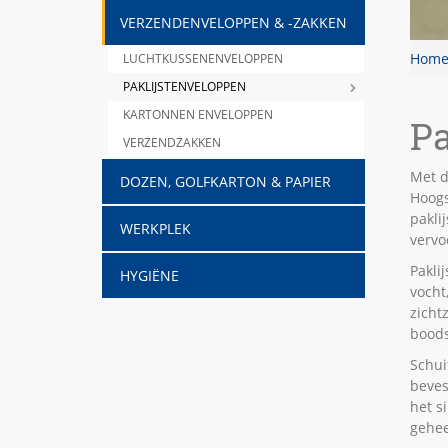
VERZENDENVELOPPEN & -ZAKKEN
Hom
LUCHTKUSSENENVELOPPEN
PAKLIJSTENVELOPPEN
KARTONNEN ENVELOPPEN
Pa
VERZENDZAKKEN
Met d
DOZEN, GOLFKARTON & PAPIER
Hoogs
pakli
WERKPLEK
vervo
Pakli
HYGIËNE
vocht
zicht
boods
Schui
beves
het s
gehee