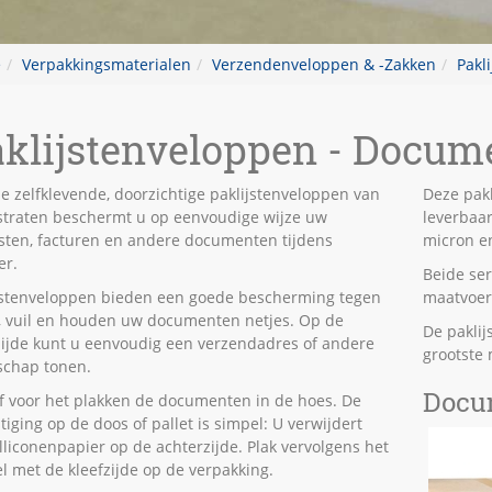
e
Verpakkingsmaterialen
Verzendenveloppen & -Zakken
Pakl
klijstenveloppen - Docum
e zelfklevende, doorzichtige paklijstenveloppen van
Deze pak
traten beschermt u op eenvoudige wijze uw
leverbaar
jsten, facturen en andere documenten tijdens
micron en
er.
Beide ser
jstenveloppen bieden een goede bescherming tegen
maatvoer
, vuil en houden uw documenten netjes. Op de
De paklij
zijde kunt u eenvoudig een verzendadres of andere
grootste 
chap tonen.
Docu
f voor het plakken de documenten in de hoes. De
tiging op de doos of pallet is simpel: U verwijdert
illiconenpapier op de achterzijde. Plak vervolgens het
l met de kleefzijde op de verpakking.