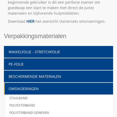
beginnende gebruiker is dit een perfecte manier om
goedkoop een start te maken met direct de juiste
materialen en bijhorende hulpmiddelen.
Download
HIER
het overzicht startersets omsnoeringen.
Verpakkingsmaterialen
WIKKELFOLIE - STRETCHFOLIE
PE-FOLIE
BESCHERMENDE MATERIALEN
OMSNOERINGEN
STAALBAND
POLYESTERBAND
POLYSTERBAND GEWEVEN