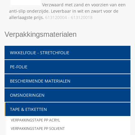
Verzwaard met zand en voorzien van een
anti-slip onderzijde. Leverbaar in wit en zwart voor de
allerlaagste prijs.
613120004 - 613120018
Verpakkingsmaterialen
WIKKELFOLIE - STRETCHFOLIE
PE-FOLIE
BESCHERMENDE MATERIALEN
OMSNOERINGEN
TAPE & ETIKETTEN
VERPAKKINGSTAPE PP ACRYL
VERPAKKINGSTAPE PP SOLVENT