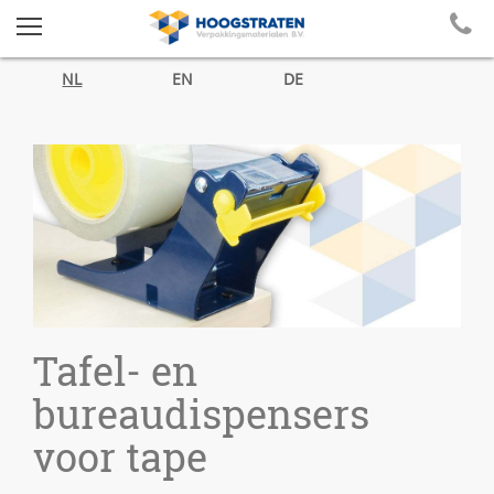
NL
EN
DE
Tafel- en
bureaudispensers
voor tape