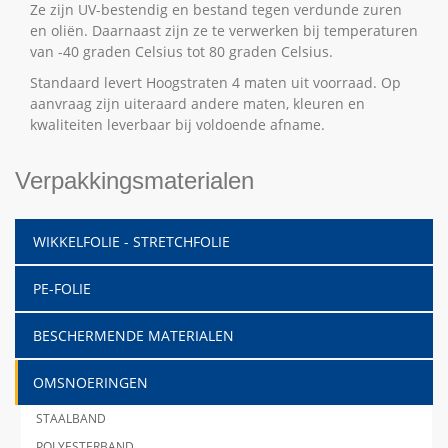
Ze zijn UV-bestendig en bestand tegen verdunde zuren
en oliën. Daarnaast zijn ze te verwerken bij temperaturen
van -40 graden Celsius tot 80 graden Celsius.
Standaard levert Hoogstraten 4 maten uit voorraad. Op
aanvraag zijn uiteraard andere maten, kleuren en
kwaliteiten leverbaar bij voldoende afname.
Verpakkingsmaterialen
WIKKELFOLIE - STRETCHFOLIE
PE-FOLIE
BESCHERMENDE MATERIALEN
OMSNOERINGEN
STAALBAND
POLYESTERBAND