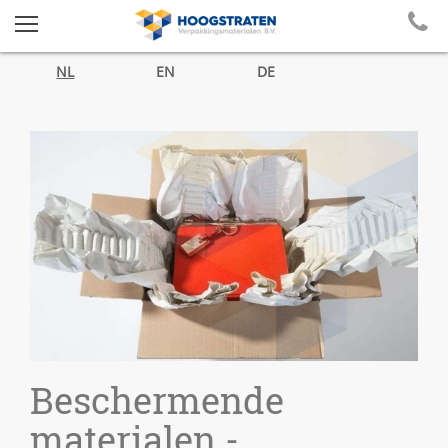
NL
EN
DE
Beschermende
materialen -