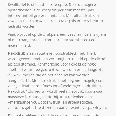
Kwalitatief is offset de beste optie. Door de hogere
opstartkosten is de kostprijs per stuk
meestal pas
interessant bij grotere aantallen. Met offsetdruk kan
zowel in full color (4 kleuren: CMYK) als in PMS kleuren
gedrukt worden.
Vaak wordt al op de drukpers een beschermvernis (glans
of mat) aangebracht. Lamineren achteraf is ook een
mogelijkheid.
Flexodruk
is een rotatieve hoogdruktechnie
k. Hierbij
word
t gewerkt met een verhoogt drukbeeld op de cliché,
als een stempel. Kenmerkend voor flexo is de hoge
snelheid waarmee gedrukt kan worden en de laagdikte
2,0 – 4,0 micron die op het product kan worden
aangebracht. Met flexodruk is het nog niet mogelijk om
zeer gedetailleerde foto's en afbeeldingen te drukken.
Flexodruk / clichedruk wordt veelal gebruikt voor zwaar
massieve kartonnage. Hierbij kunt u denken aan
Amerikaanse vouwdozen, fruit- en groentedozen,
visdozen, gehechte dozen en aanverwante verpakkingen.
Digitaal drukken
is sterk in opkomst, mede omdat de